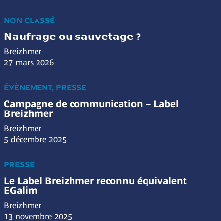
NON CLASSÉ
𝗡𝗮𝘂𝗳𝗿𝗮𝗴𝗲 𝗼𝘂 𝘀𝗮𝘂𝘃𝗲𝘁𝗮𝗴𝗲 ?
Breizhmer
27 mars 2026
ÉVÈNEMENT, PRESSE
Campagne de communication – Label
Breizhmer
Breizhmer
5 décembre 2025
PRESSE
Le Label Breizhmer reconnu équivalent
EGalim
Breizhmer
13 novembre 2025